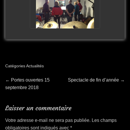
Catégories
Actualités
Navigation
Article
Article
←
Portes ouvertes 15
Spectacle de fin d’année
→
précédent :
suivant :
septembre 2018
de
l’article
Laisser un commentaire
Votre adresse e-mail ne sera pas publiée.
Les champs
obligatoires sont indiqués avec
*