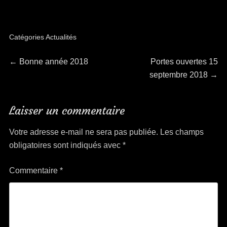
Catégories
Actualités
Navigation
Article
Article
←
Bonne année 2018
Portes ouvertes 15
précédent :
suivant :
septembre 2018
→
de
l’article
Laisser un commentaire
Votre adresse e-mail ne sera pas publiée.
Les champs
obligatoires sont indiqués avec
*
Commentaire
*